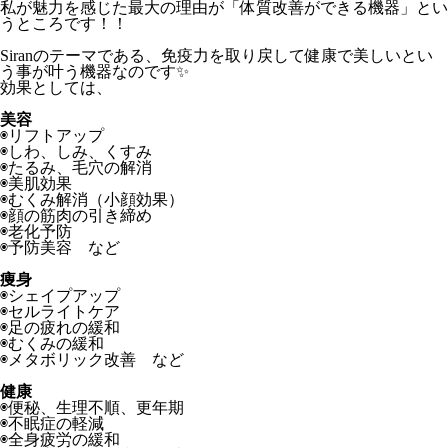
私が魅力を感じた最大の理由が「体質改善ができる機器」とい
うところです！！
Siranのテーマである、免疫力を取り戻して健康で美しいとい
う事が叶う機器なのです✨
効果としては、
美容
◉リフトアップ
◉しわ、しみ、くすみ
◉たるみ、毛穴の解消
◉美肌効果
◉むくみ解消（小顔効果）
◉顔の筋肉の引き締め
◉老化予防
◉予防美容 など
痩身
◉シェイプアップ
◉セルライトケア
◉足の疲れの緩和
◉むくみの緩和
◉メタボリック改善 など
健康
◉便秘、生理不順、更年期
◉不眠症の軽減
◉全身疲労の緩和