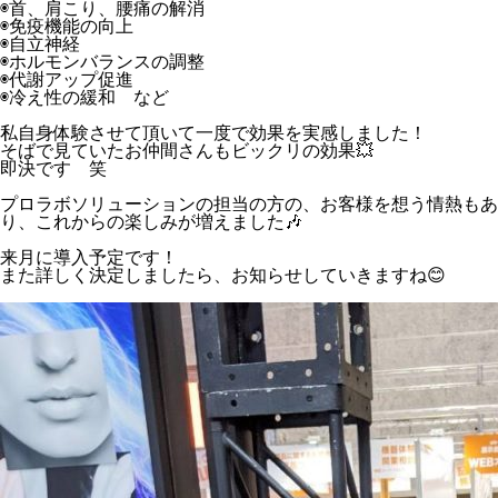
◉首、肩こり、腰痛の解消
◉免疫機能の向上
◉自立神経
◉ホルモンバランスの調整
◉代謝アップ促進
◉冷え性の緩和 など
私自身体験させて頂いて一度で効果を実感しました！
そばで見ていたお仲間さんもビックリの効果💥
即決です 笑
プロラボソリューションの担当の方の、お客様を想う情熱もあ
り、これからの楽しみが増えました🎶
来月に導入予定です！
また詳しく決定しましたら、お知らせしていきますね😊