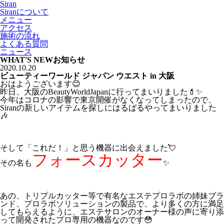
Siran
Siranについて
メニュー
アクセス
施術の流れ
よくある質問
ニュース
WHAT'S NEW
お知らせ
2020.10.20
ビューティーワールド ジャパン ウエスト in 大阪
おはようございます😊
昨日、大阪のBeautyWorldJapanに行ってまいりました💄✨
今年はコロナの影響で東京開催がなくなってしまったので、
Siranの新しいアイテムを探しにはるばるやってまいりました
🎶
そして「これだ！」と思う機器に出会えました💘
フォースカッター
その名も
✨
あの、トリプルカッター等で有名なエステプロラボの姉妹ブラ
ンド、プロラボソリューションの製品で、より多くの方に満足
してもらえるように、エステサロンのオーナー様の声に寄り添
って開発されたプロ専用の機器なのです😳