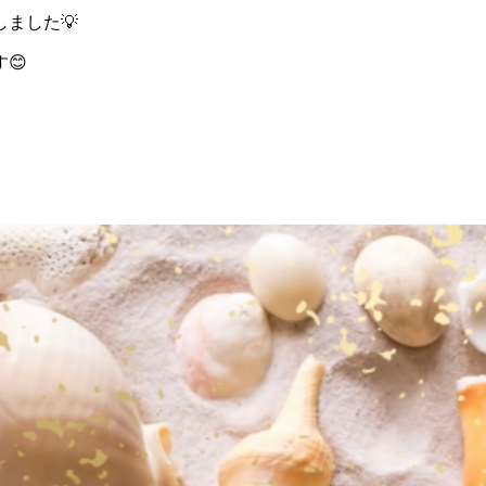
ました💡
😊