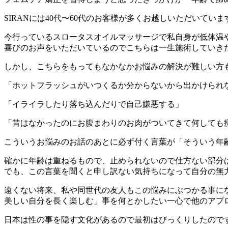
SIRANには40代〜60代のお客様が多くお越しいただいています
今行っているスロータスオイルマッサージで私自身が低体温
喜びのお声をいただいているのでこちらは一生施術していき
しかし、こちらをもってもなかなかお悩みの解決が難しい方
「ホットフラッシュがいつくるか分からないから出かけられ
「イライラしたり落ち込んだりで自己嫌悪する」
「昔はなかったのにお腹まわりのお肉がついてきて何しても
こういうお悩みのお話のあとに必ず付く言葉が「そういう年
確かに年齢は重ねるもので、止められないので仕方ない部分
でも、この言葉を聞くと申し訳ない気持ちになって自分の無力
遠くない将来、私や同世代の友人もこの悩みにぶつかる事にな
美しい自分を長く楽しむ」事を何とかしたい一心で他のアプ
日本は性の事を隠す文化があるので最初はびっくりしたので