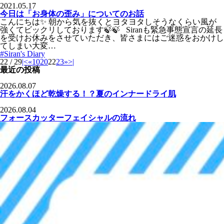
2021.05.17
今日は「お身体の歪み」についてのお話
こんにちは✨ 朝から気を抜くとヨタヨタしそうなくらい風が
強くてビックリしております🍃🍃 Siranも緊急事態宣言の延長
を受けお休みをさせていただき、皆さまにはご迷惑をおかけし
てしまい大変…
#Siran's Diary
22 / 29
|<
«
10
20
22
23
»
>|
最近の投稿
2026.08.07
汗をかくほど乾燥する！？夏のインナードライ肌
2026.08.04
フォースカッターフェイシャルの流れ