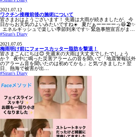
2021.07.12
ワクチン接種前後の施術について
皆さまおはようございます！ 先週は大雨が続きましたが、今
日からお天気のよいみたいですね☀️ 夏だぁーーーーっ😆🏖️✨
エネルギッシュで楽しい季節到来です✨ 緊急事態宣言がま…
#Siran's Diary
2021.07.05
梅雨明け前にフォースカッター脂肪を撃退！
皆さまこんにちは😊 先週末の大雨は大丈夫でしたでしょう
か？ 夜中に鳴った災害アラームの音を聞いて「地震警報以外
のアラーム音を聞いたのは初めてかも」と気づきました⚡️ 翌
日、熱海で被害が出…
#Siran's Diary