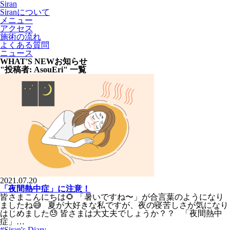
Siran
Siranについて
メニュー
アクセス
施術の流れ
よくある質問
ニュース
WHAT'S NEW
お知らせ
"投稿者:
AsouEri
" 一覧
2021.07.20
「夜間熱中症」に注意！
皆さまこんにちは🌻 「暑いですね〜」が合言葉のようになり
ましたね😅 夏が大好きな私ですが、夜の寝苦しさが気になり
はじめました😓 皆さまは大丈夫でしょうか？？ 「夜間熱中
症」…
#Siran's Diary