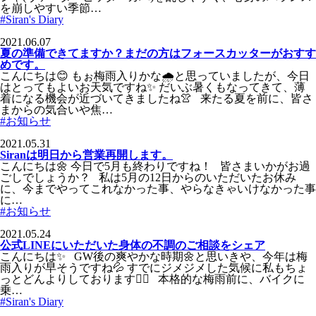
を崩しやすい季節…
#Siran's Diary
2021.06.07
夏の準備できてますか？まだの方はフォースカッターがおすす
めです。
こんにちは😊 もぉ梅雨入りかな🌧と思っていましたが、今日
はとってもよいお天気ですね✨ だいぶ暑くもなってきて、薄
着になる機会が近づいてきましたね👚 来たる夏を前に、皆さ
まからの気合いや焦…
#お知らせ
2021.05.31
Siranは明日から営業再開します。
こんにちは🌼 今日で5月も終わりですね！ 皆さまいかがお過
ごしでしょうか？ 私は5月の12日からのいただいたお休み
に、今までやってこれなかった事、やらなきゃいけなかった事
に…
#お知らせ
2021.05.24
公式LINEにいただいた身体の不調のご相談をシェア
こんにちは✨ GW後の爽やかな時期🌼と思いきや、今年は梅
雨入りが早そうですね💦 すでにジメジメした気候に私もちょ
っとどんよりしております😵‍💫 本格的な梅雨前に、バイクに
乗…
#Siran's Diary